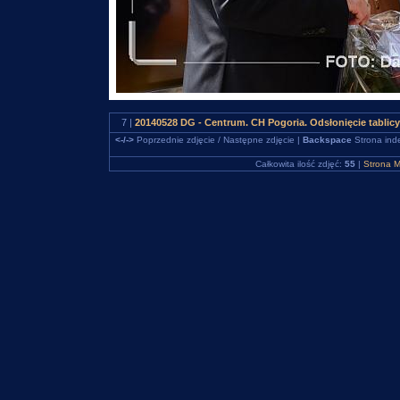
7 |
20140528 DG - Centrum. CH Pogoria. Odsłonięcie tablic
<-/->
Poprzednie zdjęcie / Następne zdjęcie |
Backspace
Strona ind
Całkowita ilość zdjęć:
55
|
Strona M