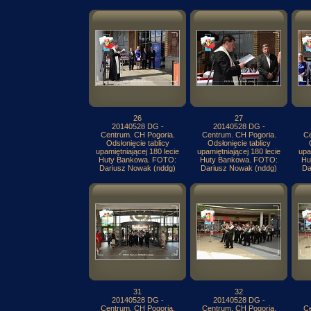
26
27
20140528 DG -
20140528 DG -
Centrum. CH Pogoria.
Centrum. CH Pogoria.
Ce
Odsłonięcie tablicy
Odsłonięcie tablicy
upamiętniającej 180 lecie
upamiętniającej 180 lecie
upa
Huty Bankowa. FOTO:
Huty Bankowa. FOTO:
Hu
Dariusz Nowak (nddg)
Dariusz Nowak (nddg)
Da
31
32
20140528 DG -
20140528 DG -
Centrum. CH Pogoria.
Centrum. CH Pogoria.
Ce