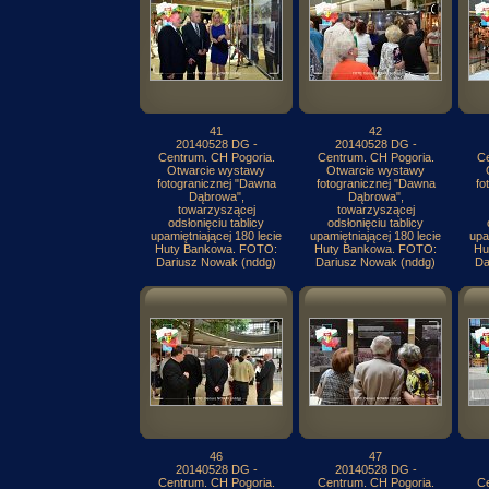
41
42
20140528 DG -
20140528 DG -
Centrum. CH Pogoria.
Centrum. CH Pogoria.
Ce
Otwarcie wystawy
Otwarcie wystawy
fotogranicznej "Dawna
fotogranicznej "Dawna
fo
Dąbrowa",
Dąbrowa",
towarzyszącej
towarzyszącej
odsłonięciu tablicy
odsłonięciu tablicy
upamiętniającej 180 lecie
upamiętniającej 180 lecie
upa
Huty Bankowa. FOTO:
Huty Bankowa. FOTO:
Hu
Dariusz Nowak (nddg)
Dariusz Nowak (nddg)
Da
46
47
20140528 DG -
20140528 DG -
Centrum. CH Pogoria.
Centrum. CH Pogoria.
Ce