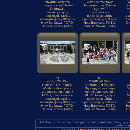
Otwarcie wystawy
Otwarcie wystawy
W
fotogranicznej "Dawna
fotogranicznej "Dawna
ze
Dąbrowa",
Dąbrowa",
M
towarzyszącej
towarzyszącej
odsłonięciu tablicy
odsłonięciu tablicy
upa
upamiętniającej 180 lecie
upamiętniającej 180 lecie
Hu
Huty Bankowa. FOTO:
Huty Bankowa. FOTO:
Da
Dariusz Nowak (nddg)
Dariusz Nowak (nddg)
51
52
20140528 DG -
20140528 DG -
Centrum. CH Pogoria.
Centrum. CH Pogoria.
Ce
Występy dziecęcego
Występy dziecęcego
W
zespołu tanecznego z
zespołu tanecznego z
ze
MOPT, towarzyszące
MOPT, towarzyszące
M
odsłonięciu tablicy
odsłonięciu tablicy
upamiętniającej 180 lecie
upamiętniającej 180 lecie
upa
Huty Bankowa. FOTO:
Huty Bankowa. FOTO:
Hu
Dariusz Nowak (nddg)
Dariusz Nowak (nddg)
Da
<-/->
Poprzednia strona / Następna strona |
Backspace
Do góry je
pokaz sla
55
zdjęcia |
Strona Mieszkańca Miasta Dąbrowa Gó