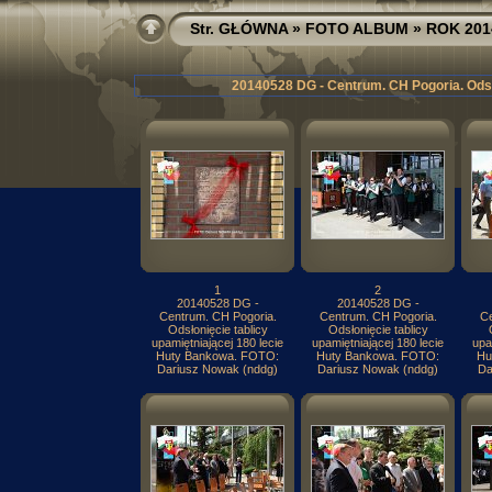
Str. GŁÓWNA
»
FOTO ALBUM
»
ROK 201
20140528 DG - Centrum. CH Pogoria. Odsł
1
2
20140528 DG -
20140528 DG -
Centrum. CH Pogoria.
Centrum. CH Pogoria.
Ce
Odsłonięcie tablicy
Odsłonięcie tablicy
upamiętniającej 180 lecie
upamiętniającej 180 lecie
upa
Huty Bankowa. FOTO:
Huty Bankowa. FOTO:
Hu
Dariusz Nowak (nddg)
Dariusz Nowak (nddg)
Da