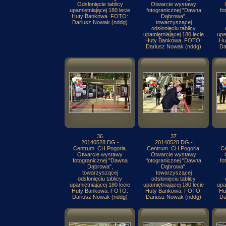
Odsłonięcie tablicy
Otwarcie wystawy
upamiętniającej 180 lecie
fotogranicznej "Dawna
fo
Huty Bankowa. FOTO:
Dąbrowa",
Dariusz Nowak (nddg)
towarzyszącej
odsłonięciu tablicy
upamiętniającej 180 lecie
upa
Huty Bankowa. FOTO:
Hu
Dariusz Nowak (nddg)
Da
36
37
20140528 DG -
20140528 DG -
Centrum. CH Pogoria.
Centrum. CH Pogoria.
Ce
Otwarcie wystawy
Otwarcie wystawy
fotogranicznej "Dawna
fotogranicznej "Dawna
fo
Dąbrowa",
Dąbrowa",
towarzyszącej
towarzyszącej
odsłonięciu tablicy
odsłonięciu tablicy
upamiętniającej 180 lecie
upamiętniającej 180 lecie
upa
Huty Bankowa. FOTO:
Huty Bankowa. FOTO:
Hu
Dariusz Nowak (nddg)
Dariusz Nowak (nddg)
Da