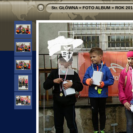
Str. GŁÓWNA
»
FOTO ALBUM
»
ROK 201