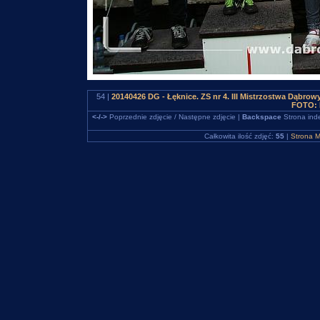
54 |
20140426 DG - Łęknice. ZS nr 4. III Mistrzostwa Dąbro
FOTO: 
<-/->
Poprzednie zdjęcie / Następne zdjęcie |
Backspace
Strona ind
Całkowita ilość zdjęć:
55
|
Strona M