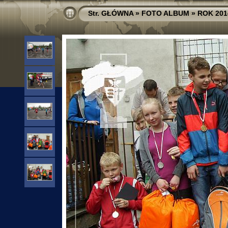
Str. GŁÓWNA
»
FOTO ALBUM
»
ROK 201