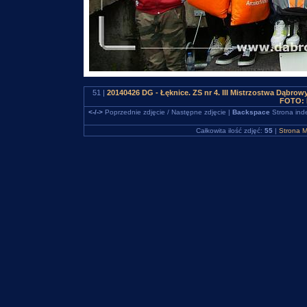
51 |
20140426 DG - Łęknice. ZS nr 4. III Mistrzostwa Dąbro
FOTO: 
<-/->
Poprzednie zdjęcie / Następne zdjęcie |
Backspace
Strona ind
Całkowita ilość zdjęć:
55
|
Strona M