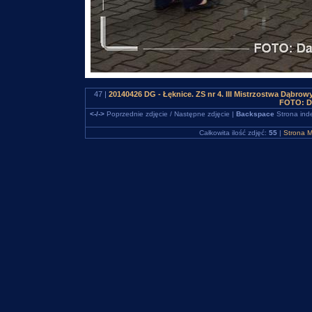
47 |
20140426 DG - Łęknice. ZS nr 4. III Mistrzostwa Dąbro
FOTO: D
<-/->
Poprzednie zdjęcie / Następne zdjęcie |
Backspace
Strona ind
Całkowita ilość zdjęć:
55
|
Strona M