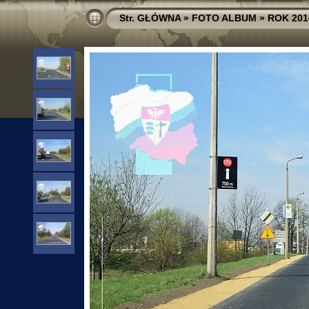
Str. GŁÓWNA
»
FOTO ALBUM
»
ROK 201