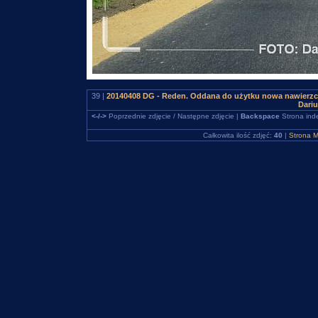
39 |
20140408 DG - Reden. Oddana do użytku nowa nawierzc
Dari
<-/->
Poprzednie zdjęcie / Następne zdjęcie |
Backspace
Strona ind
Całkowita ilość zdjęć:
40
|
Strona M