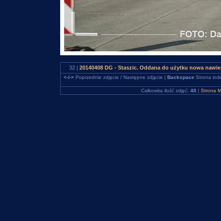
32 |
20140408 DG - Staszic. Oddana do użytku nowa nawie
<-/->
Poprzednie zdjęcie / Następne zdjęcie |
Backspace
Strona ind
Całkowita ilość zdjęć:
40
|
Strona M