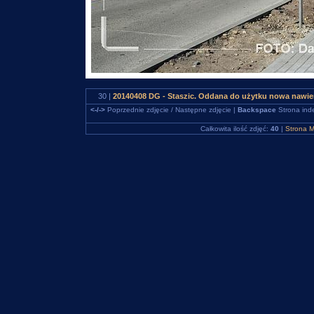
30 |
20140408 DG - Staszic. Oddana do użytku nowa nawie
<-/->
Poprzednie zdjęcie / Następne zdjęcie |
Backspace
Strona ind
Całkowita ilość zdjęć:
40
|
Strona M