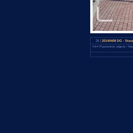
26 |
20140408 DG - Stas
<-/->
Poprzednie zdjęcie / Nas