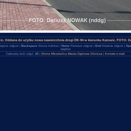
zic. Oddana do użytku nowa nawierzchnia drogi DK-94 w kierunku Katowic. FOTO: D
tępne zdjęcie |
Backspace
Strona indeksu |
Home
Pierwsze zdjęcie |
End
Ostatnie zdjęcie |
Spa
slajdów
Całkowita ilość zdjęć:
40
|
Strona Mieszkańca Miasta Dąbrowa Górnicza
|
Kontakt e-mail: