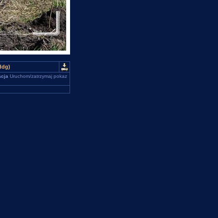
ddg)
cja
Uruchom/zatrzymaj pokaz