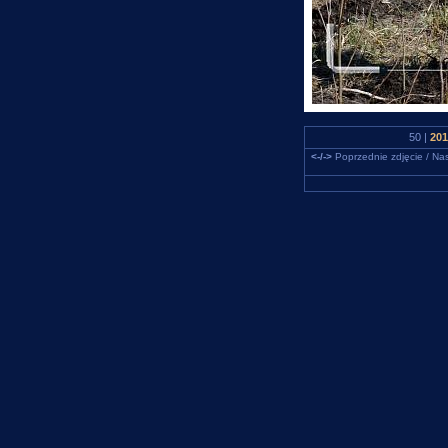
50 |
201
<-/->
Poprzednie zdjęcie / Nas