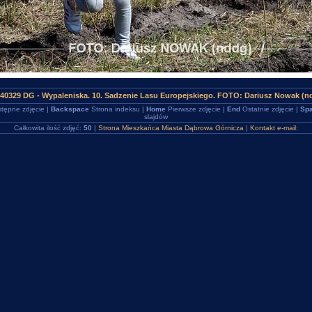
40329 DG - Wypaleniska. 10. Sadzenie Lasu Europejskiego. FOTO: Dariusz Nowak (n
tępne zdjęcie |
Backspace
Strona indeksu |
Home
Pierwsze zdjęcie |
End
Ostatnie zdjęcie |
Spa
slajdów
Całkowita ilość zdjęć:
50
|
Strona Mieszkańca Miasta Dąbrowa Górnicza
|
Kontakt e-mail: