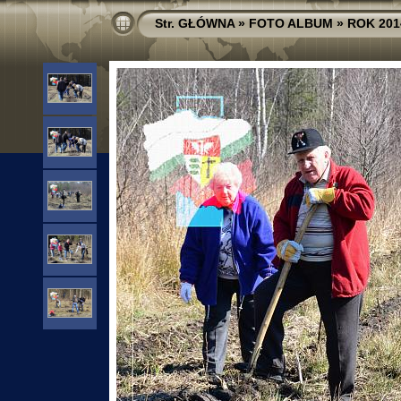
Str. GŁÓWNA
»
FOTO ALBUM
»
ROK 201