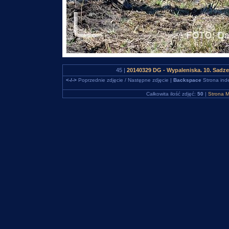
45 |
20140329 DG - Wypaleniska. 10. Sadz
<-/->
Poprzednie zdjęcie / Następne zdjęcie |
Backspace
Strona ind
Całkowita ilość zdjęć:
50
|
Strona M