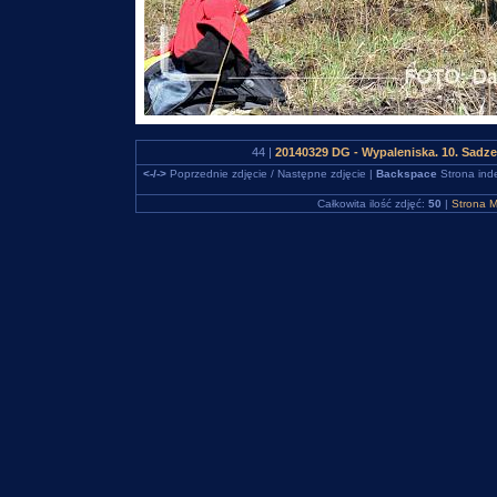
44 |
20140329 DG - Wypaleniska. 10. Sadz
<-/->
Poprzednie zdjęcie / Następne zdjęcie |
Backspace
Strona ind
Całkowita ilość zdjęć:
50
|
Strona M