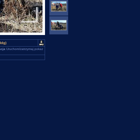
ddg)
cja
Uruchom/zatrzymaj pokaz