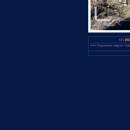
43 |
201
<-/->
Poprzednie zdjęcie / Nas