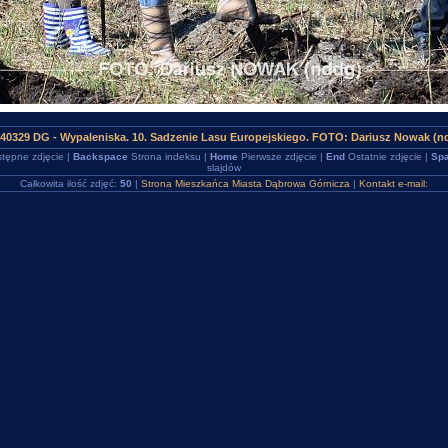
40329 DG - Wypaleniska. 10. Sadzenie Lasu Europejskiego. FOTO: Dariusz Nowak (n
tępne zdjęcie |
Backspace
Strona indeksu |
Home
Pierwsze zdjęcie |
End
Ostatnie zdjęcie |
Spa
slajdów
Całkowita ilość zdjęć:
50
|
Strona Mieszkańca Miasta Dąbrowa Górnicza
|
Kontakt e-mail: