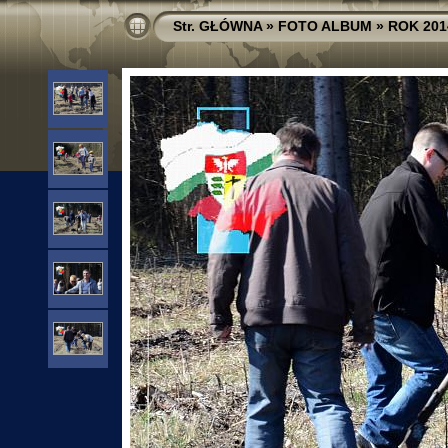
Str. GŁÓWNA
»
FOTO ALBUM
»
ROK 201