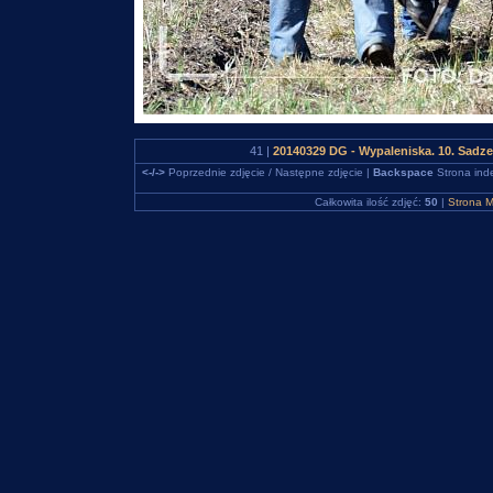
41 |
20140329 DG - Wypaleniska. 10. Sadz
<-/->
Poprzednie zdjęcie / Następne zdjęcie |
Backspace
Strona ind
Całkowita ilość zdjęć:
50
|
Strona M