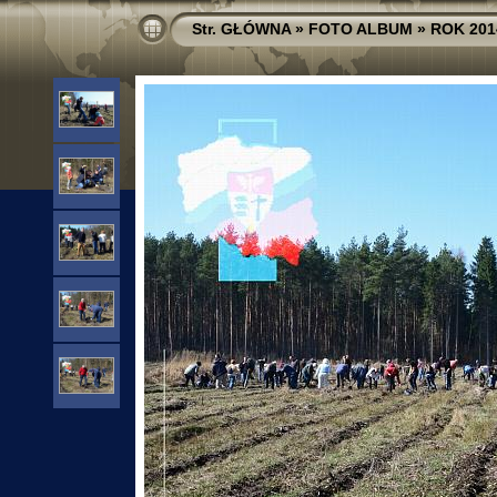
Str. GŁÓWNA
»
FOTO ALBUM
»
ROK 201