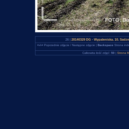
26 |
20140329 DG - Wypaleniska. 10. Sadz
<-/->
Poprzednie zdjęcie / Następne zdjęcie |
Backspace
Strona ind
Całkowita ilość zdjęć:
50
|
Strona M