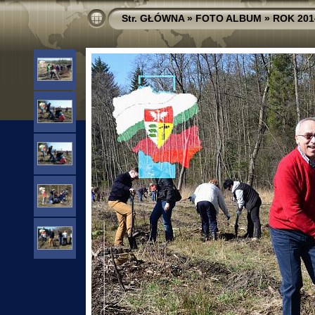
Str. GŁÓWNA
»
FOTO ALBUM
»
ROK 201