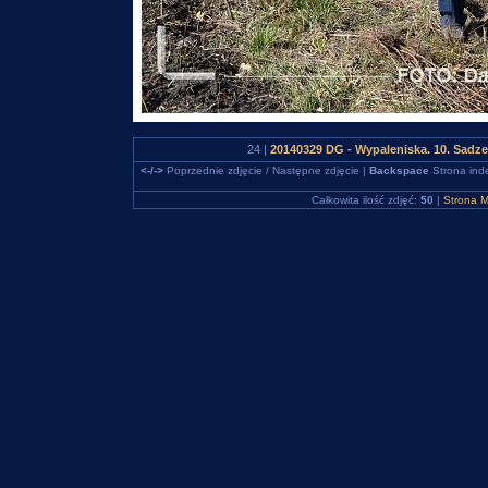
24 |
20140329 DG - Wypaleniska. 10. Sadz
<-/->
Poprzednie zdjęcie / Następne zdjęcie |
Backspace
Strona ind
Całkowita ilość zdjęć:
50
|
Strona M