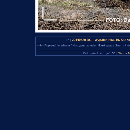
18 |
20140329 DG - Wypaleniska. 10. Sadz
<-/->
Poprzednie zdjęcie / Następne zdjęcie |
Backspace
Strona ind
Całkowita ilość zdjęć:
50
|
Strona M