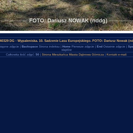
40329 DG - Wypaleniska. 10. Sadzenie Lasu Europejskiego. FOTO: Dariusz Nowak (n
tępne zdjęcie |
Backspace
Strona indeksu |
Home
Pierwsze zdjęcie |
End
Ostatnie zdjęcie |
Spa
slajdów
Całkowita ilość zdjęć:
50
|
Strona Mieszkańca Miasta Dąbrowa Górnicza
|
Kontakt e-mail: