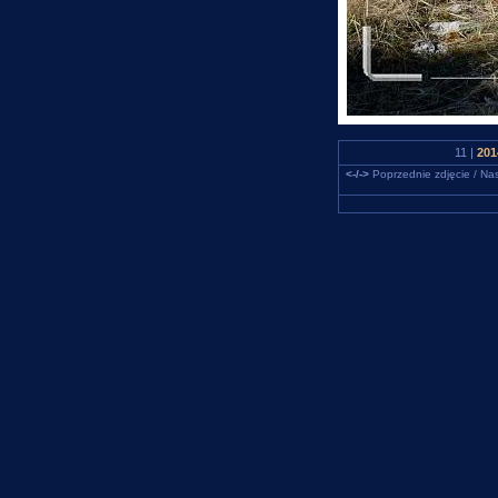
11 |
201
<-/->
Poprzednie zdjęcie / Nas