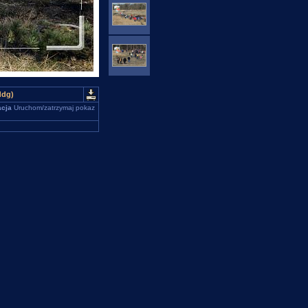
ddg)
cja
Uruchom/zatrzymaj pokaz