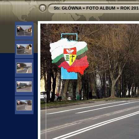
Str. GŁÓWNA
»
FOTO ALBUM
»
ROK 201