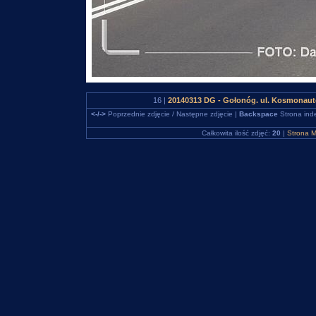
16 |
20140313 DG - Gołonóg. ul. Kosmonau
<-/->
Poprzednie zdjęcie / Następne zdjęcie |
Backspace
Strona ind
Całkowita ilość zdjęć:
20
|
Strona M