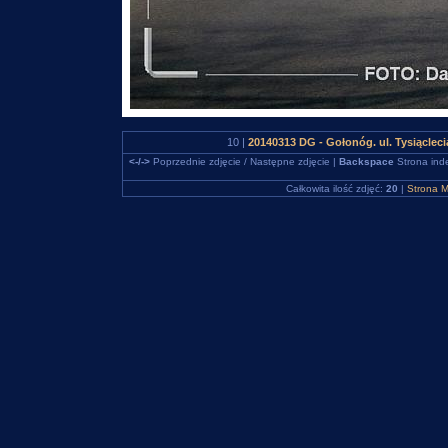
10 |
20140313 DG - Gołonóg. ul. Tysiącle
<-/->
Poprzednie zdjęcie / Następne zdjęcie |
Backspace
Strona ind
Całkowita ilość zdjęć:
20
|
Strona M