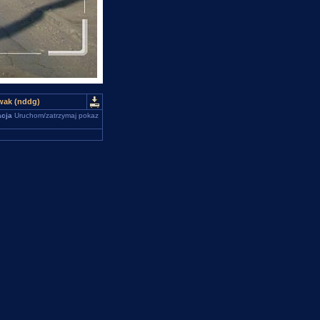
owak (nddg)
cja
Uruchom/zatrzymaj pokaz