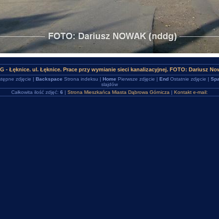
G - Łęknice. ul. Łęknice. Prace przy wymianie sieci kanalizacyjnej. FOTO: Dariusz N
tępne zdjęcie |
Backspace
Strona indeksu |
Home
Pierwsze zdjęcie |
End
Ostatnie zdjęcie |
Spa
slajdów
Całkowita ilość zdjęć:
6
|
Strona Mieszkańca Miasta Dąbrowa Górnicza
|
Kontakt e-mail: