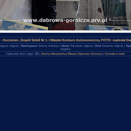
- Korzeniec. Zespół Szkół Nr 1. I Miejski Konkurs Astronomiczny. FOTO: nadesłał Dar
tępne zdjęcie |
Backspace
Strona indeksu |
Home
Pierwsze zdjęcie |
End
Ostatnie zdjęcie |
Spa
slajdów
Całkowita ilość zdjęć:
25
|
Strona Mieszkańca Miasta Dąbrowa Górnicza
|
Kontakt e-mail: