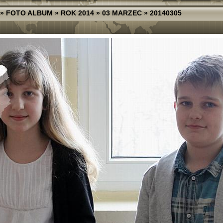
»
FOTO ALBUM
»
ROK 2014
»
03 MARZEC
»
20140305