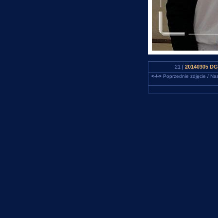
21 |
20140305 DG 
<-/->
Poprzednie zdjęcie / Nas