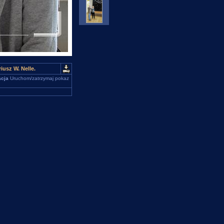
iusz W. Nelle.
cja
Uruchom/zatrzymaj pokaz