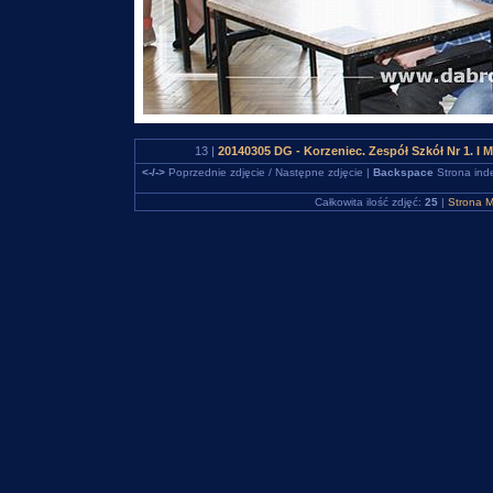
13 |
20140305 DG - Korzeniec. Zespół Szkół Nr 1. I 
<-/->
Poprzednie zdjęcie / Następne zdjęcie |
Backspace
Strona ind
Całkowita ilość zdjęć:
25
|
Strona M