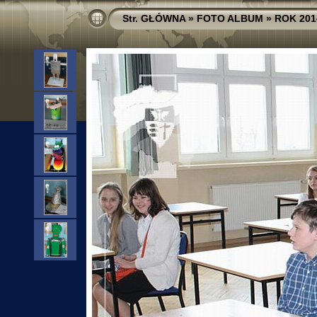
Str. GŁÓWNA
»
FOTO ALBUM
»
ROK 201