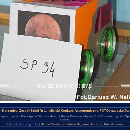
 Korzeniec. Zespół Szkół Nr 1. I Miejski Konkurs Astronomiczny. FOTO: nadesłał Dari
tępne zdjęcie |
Backspace
Strona indeksu |
Home
Pierwsze zdjęcie |
End
Ostatnie zdjęcie |
Spa
slajdów
Całkowita ilość zdjęć:
25
|
Strona Mieszkańca Miasta Dąbrowa Górnicza
|
Kontakt e-mail: