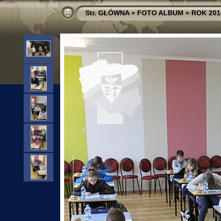
Str. GŁÓWNA
»
FOTO ALBUM
»
ROK 201