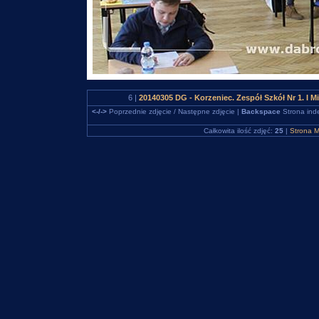
6 |
20140305 DG - Korzeniec. Zespół Szkół Nr 1. I M
<-/->
Poprzednie zdjęcie / Następne zdjęcie |
Backspace
Strona ind
Całkowita ilość zdjęć:
25
|
Strona M