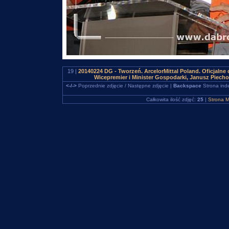
19 |
20140224 DG - Tworzeń. ArcelorMittal Poland. Oficjalne 
Wicepremier i Minister Gospodarki, Janusz Piec
<-/->
Poprzednie zdjęcie / Następne zdjęcie |
Backspace
Strona ind
Całkowita ilość zdjęć:
25
|
Strona M