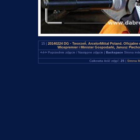
15 |
20140224 DG - Tworzeń. ArcelorMittal Poland. Oficjalne 
Wicepremier i Minister Gospodarki, Janusz Piec
<-/->
Poprzednie zdjęcie / Następne zdjęcie |
Backspace
Strona ind
Całkowita ilość zdjęć:
25
|
Strona M