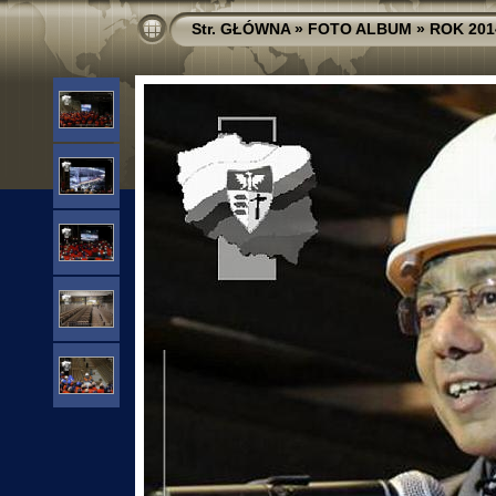
Str. GŁÓWNA
»
FOTO ALBUM
»
ROK 201