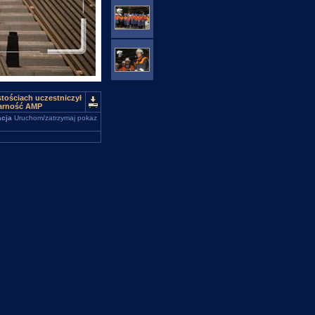
stościach uczestniczył
darność AMP
cja
Uruchom/zatrzymaj pokaz