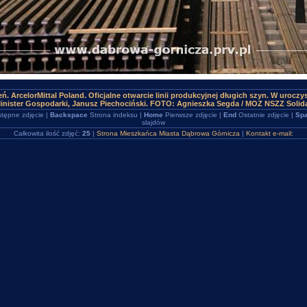
. ArcelorMittal Poland. Oficjalne otwarcie linii produkcyjnej długich szyn. W uroczy
Minister Gospodarki, Janusz Piechociński. FOTO: Agnieszka Segda / MOZ NSZZ Soli
tępne zdjęcie |
Backspace
Strona indeksu |
Home
Pierwsze zdjęcie |
End
Ostatnie zdjęcie |
Spa
slajdów
Całkowita ilość zdjęć:
25
|
Strona Mieszkańca Miasta Dąbrowa Górnicza
|
Kontakt e-mail: