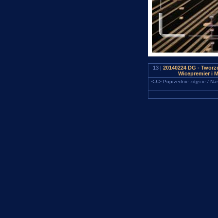
13 |
20140224 DG - Tworzeń
Wicepremier i 
<-/->
Poprzednie zdjęcie / Nas