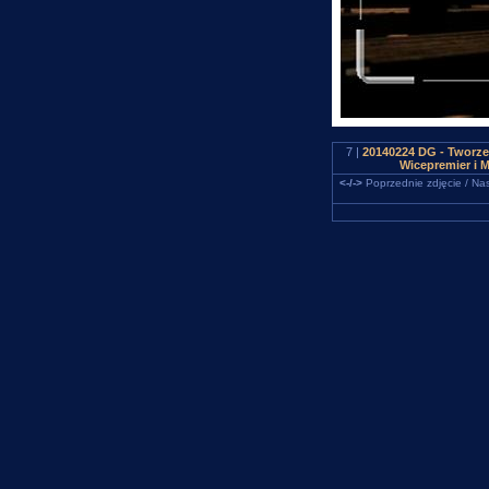
7 |
20140224 DG - Tworzeń
Wicepremier i 
<-/->
Poprzednie zdjęcie / Nas