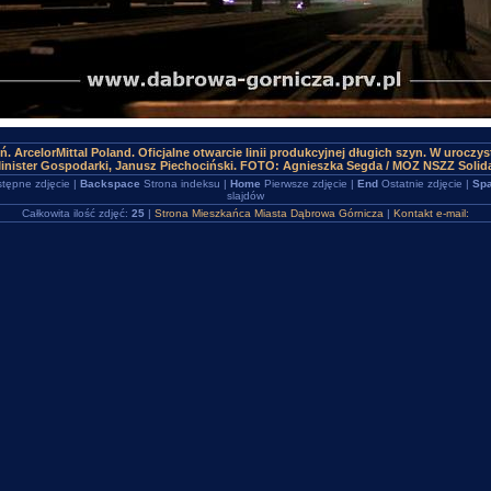
. ArcelorMittal Poland. Oficjalne otwarcie linii produkcyjnej długich szyn. W uroczy
Minister Gospodarki, Janusz Piechociński. FOTO: Agnieszka Segda / MOZ NSZZ Soli
tępne zdjęcie |
Backspace
Strona indeksu |
Home
Pierwsze zdjęcie |
End
Ostatnie zdjęcie |
Spa
slajdów
Całkowita ilość zdjęć:
25
|
Strona Mieszkańca Miasta Dąbrowa Górnicza
|
Kontakt e-mail: