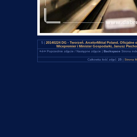
5 |
20140224 DG - Tworzeń. ArcelorMittal Poland. Oficjalne 
Wicepremier i Minister Gospodarki, Janusz Piec
<-/->
Poprzednie zdjęcie / Następne zdjęcie |
Backspace
Strona ind
Całkowita ilość zdjęć:
25
|
Strona M