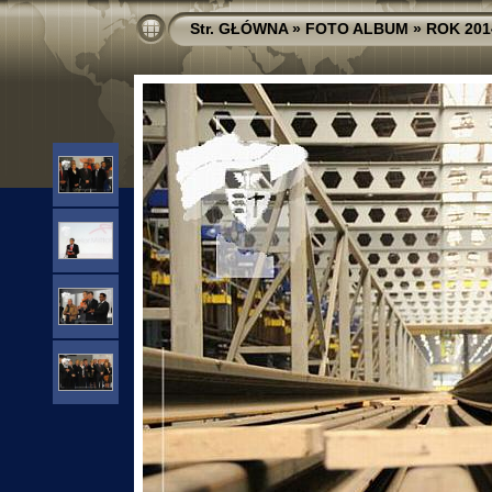
Str. GŁÓWNA
»
FOTO ALBUM
»
ROK 201