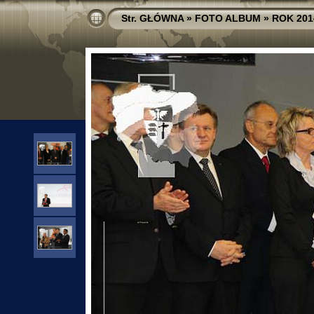
Str. GŁÓWNA
»
FOTO ALBUM
»
ROK 201