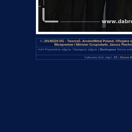
4 |
20140224 DG - Tworzeń. ArcelorMittal Poland. Oficjalne 
Wicepremier i Minister Gospodarki, Janusz Piec
<-/->
Poprzednie zdjęcie / Następne zdjęcie |
Backspace
Strona ind
Całkowita ilość zdjęć:
25
|
Strona M