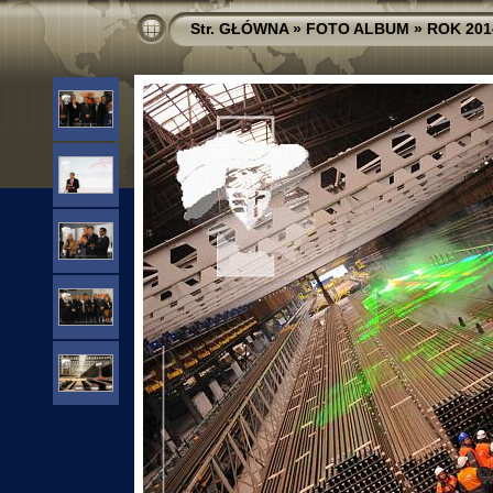
Str. GŁÓWNA
»
FOTO ALBUM
»
ROK 201