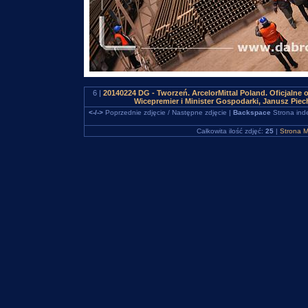
6 |
20140224 DG - Tworzeń. ArcelorMittal Poland. Oficjalne 
Wicepremier i Minister Gospodarki, Janusz Piec
<-/->
Poprzednie zdjęcie / Następne zdjęcie |
Backspace
Strona ind
Całkowita ilość zdjęć:
25
|
Strona M