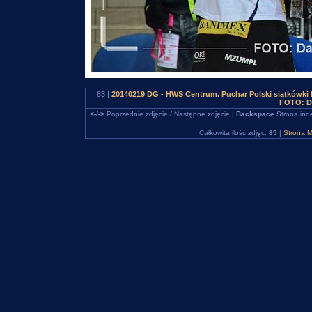
83 |
20140219 DG - HWS Centrum. Puchar Polski siatkówki
FOTO: D
<-/->
Poprzednie zdjęcie / Następne zdjęcie |
Backspace
Strona ind
Całkowita ilość zdjęć:
85
|
Strona M