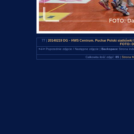
77 |
20140219 DG - HWS Centrum. Puchar Polski siatkówki
FOTO: D
<-/->
Poprzednie zdjęcie / Następne zdjęcie |
Backspace
Strona ind
Całkowita ilość zdjęć:
85
|
Strona M