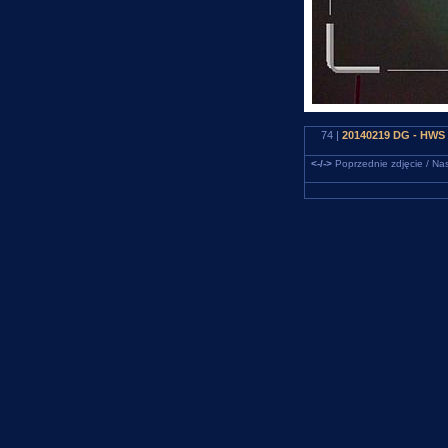
74 |
20140219 DG - HWS 
<-/->
Poprzednie zdjęcie / Nas