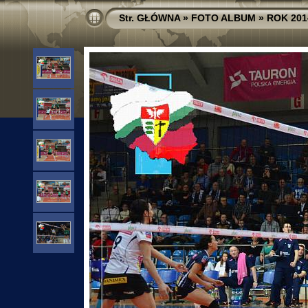
Str. GŁÓWNA
»
FOTO ALBUM
»
ROK 201