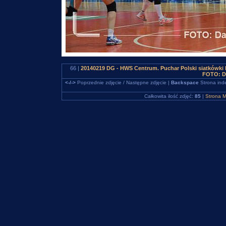
66 |
20140219 DG - HWS Centrum. Puchar Polski siatkówki
FOTO: D
<-/->
Poprzednie zdjęcie / Następne zdjęcie |
Backspace
Strona ind
Całkowita ilość zdjęć:
85
|
Strona M