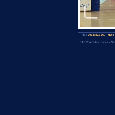
63 |
20140219 DG - HWS 
<-/->
Poprzednie zdjęcie / Nas