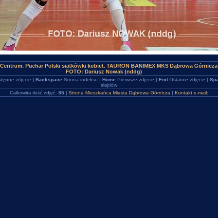
Centrum. Puchar Polski siatkówki kobiet. TAURON BANIMEX MKS Dąbrowa Górnicza (
FOTO: Dariusz Nowak (nddg)
tępne zdjęcie |
Backspace
Strona indeksu |
Home
Pierwsze zdjęcie |
End
Ostatnie zdjęcie |
Spa
slajdów
Całkowita ilość zdjęć:
85
|
Strona Mieszkańca Miasta Dąbrowa Górnicza
|
Kontakt e-mail: