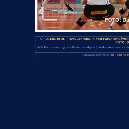
58 |
20140219 DG - HWS Centrum. Puchar Polski siatkówki
FOTO: D
<-/->
Poprzednie zdjęcie / Następne zdjęcie |
Backspace
Strona ind
Całkowita ilość zdjęć:
85
|
Strona M