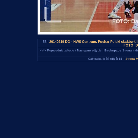
53 |
20140219 DG - HWS Centrum. Puchar Polski siatkówki
FOTO: D
<-/->
Poprzednie zdjęcie / Następne zdjęcie |
Backspace
Strona ind
Całkowita ilość zdjęć:
85
|
Strona M