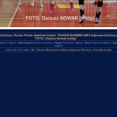
Centrum. Puchar Polski siatkówki kobiet. TAURON BANIMEX MKS Dąbrowa Górnicza (
FOTO: Dariusz Nowak (nddg)
tępne zdjęcie |
Backspace
Strona indeksu |
Home
Pierwsze zdjęcie |
End
Ostatnie zdjęcie |
Spa
slajdów
Całkowita ilość zdjęć:
85
|
Strona Mieszkańca Miasta Dąbrowa Górnicza
|
Kontakt e-mail: