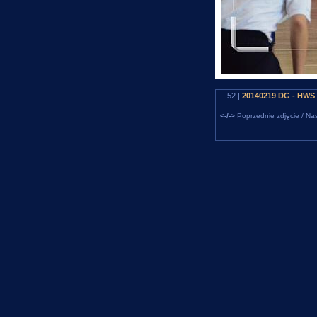
52 |
20140219 DG - HWS 
<-/->
Poprzednie zdjęcie / Nas