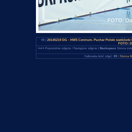
49 |
20140219 DG - HWS Centrum. Puchar Polski siatkówki
FOTO: D
<-/->
Poprzednie zdjęcie / Następne zdjęcie |
Backspace
Strona ind
Całkowita ilość zdjęć:
85
|
Strona M