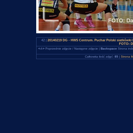
42 |
20140219 DG - HWS Centrum. Puchar Polski siatkówki
FOTO: D
<-/->
Poprzednie zdjęcie / Następne zdjęcie |
Backspace
Strona ind
Całkowita ilość zdjęć:
85
|
Strona M