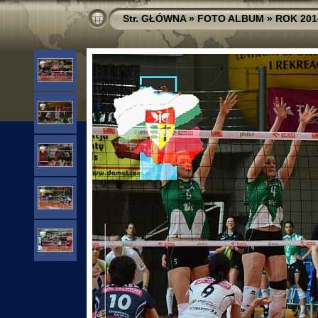
Str. GŁÓWNA
»
FOTO ALBUM
»
ROK 201