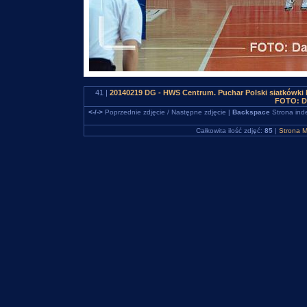
41 |
20140219 DG - HWS Centrum. Puchar Polski siatkówki
FOTO: D
<-/->
Poprzednie zdjęcie / Następne zdjęcie |
Backspace
Strona ind
Całkowita ilość zdjęć:
85
|
Strona M