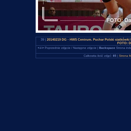
39 |
20140219 DG - HWS Centrum. Puchar Polski siatkówki
FOTO: D
<-/->
Poprzednie zdjęcie / Następne zdjęcie |
Backspace
Strona ind
Całkowita ilość zdjęć:
85
|
Strona M