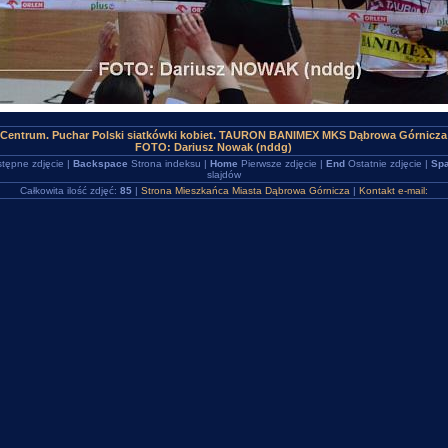
Centrum. Puchar Polski siatkówki kobiet. TAURON BANIMEX MKS Dąbrowa Górnicza (
FOTO: Dariusz Nowak (nddg)
tępne zdjęcie |
Backspace
Strona indeksu |
Home
Pierwsze zdjęcie |
End
Ostatnie zdjęcie |
Spa
slajdów
Całkowita ilość zdjęć:
85
|
Strona Mieszkańca Miasta Dąbrowa Górnicza
|
Kontakt e-mail: