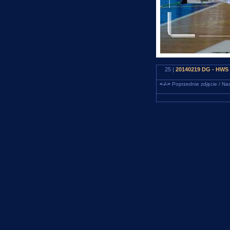
25 |
20140219 DG - HWS 
<-/->
Poprzednie zdjęcie / Nas