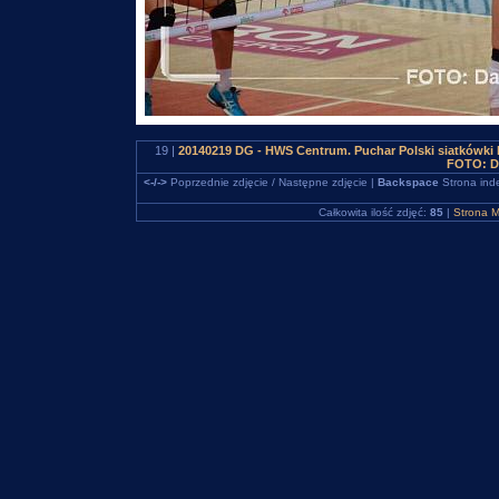
19 |
20140219 DG - HWS Centrum. Puchar Polski siatkówki
FOTO: D
<-/->
Poprzednie zdjęcie / Następne zdjęcie |
Backspace
Strona ind
Całkowita ilość zdjęć:
85
|
Strona M