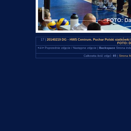
17 |
20140219 DG - HWS Centrum. Puchar Polski siatkówki
FOTO: D
<-/->
Poprzednie zdjęcie / Następne zdjęcie |
Backspace
Strona ind
Całkowita ilość zdjęć:
85
|
Strona M