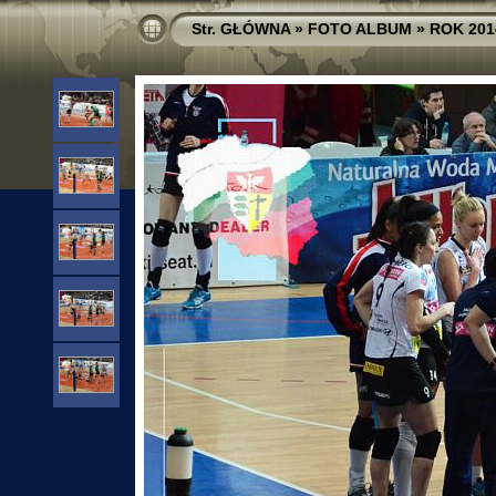
Str. GŁÓWNA
»
FOTO ALBUM
»
ROK 201