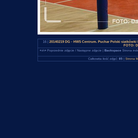
16 |
20140219 DG - HWS Centrum. Puchar Polski siatkówki
FOTO: D
<-/->
Poprzednie zdjęcie / Następne zdjęcie |
Backspace
Strona ind
Całkowita ilość zdjęć:
85
|
Strona M