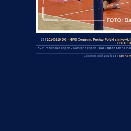
15 |
20140219 DG - HWS Centrum. Puchar Polski siatkówki
FOTO: D
<-/->
Poprzednie zdjęcie / Następne zdjęcie |
Backspace
Strona ind
Całkowita ilość zdjęć:
85
|
Strona M