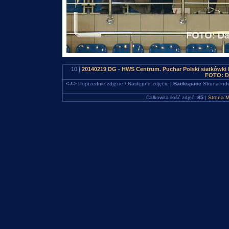
10 |
20140219 DG - HWS Centrum. Puchar Polski siatkówki
FOTO: D
<-/->
Poprzednie zdjęcie / Następne zdjęcie |
Backspace
Strona ind
Całkowita ilość zdjęć:
85
|
Strona M